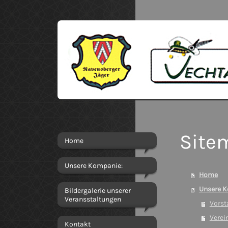
Site
Home
Unsere Kompanie:
Home
Unsere K
Bildergalerie unserer
Veransstaltungen
Vorst
Verei
Kontakt