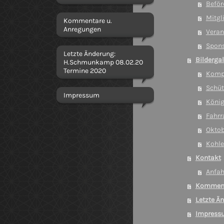
Beför
Mitgl
Kommentare u.
Anregungen
Veran
Spon
Letzte Änderung:
Bilderga
H.Schmunkamp 08.02.20
Termine 2020
Kompa
Schüt
Impressum
König
Fahrr
Oktob
Kohle
Kontakt
Anfah
Komment
Letzte Ä
Impress