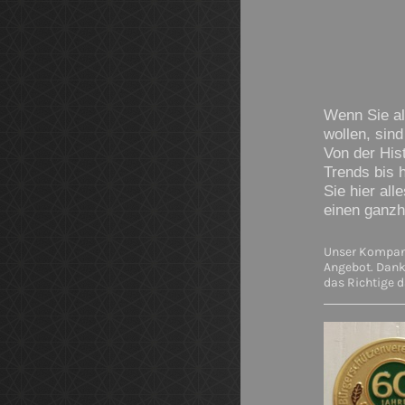
Wenn Sie al
wollen, sind
Von der His
Trends bis h
Sie hier al
einen ganzh
Unser Kompanie
Angebot. Dank 
das Richtige d